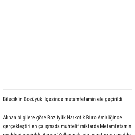
Bilecik'in Bozüyük ilçesinde metamfetamin ele geçirildi.
Alınan bilgilere göre Bozüyük Narkotik Büro Amirliğince
gerçekleştirilen çalışmada muhtelif miktarda Metamfetamin
maddesi geçirildi. Ayrıca ‘Kullanmak için uyuşturucu madde