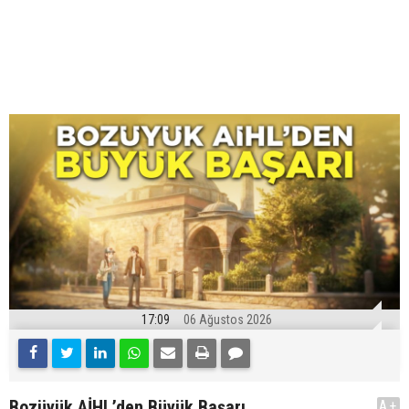
17:09
06 Ağustos 2026
Bozüyük AİHL’den Büyük Başarı
A+