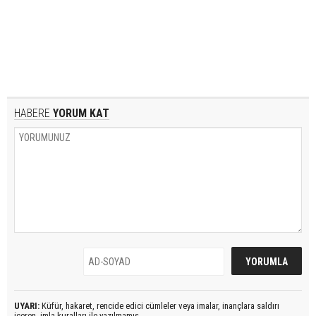
HABERE
YORUM KAT
UYARI:
Küfür, hakaret, rencide edici cümleler veya imalar, inançlara saldırı
içeren, imla kuralları ile yazılmamış,