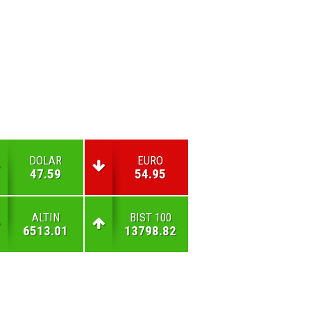
DOLAR
EURO
47.59
54.95
ALTIN
BIST 100
6513.01
13798.82