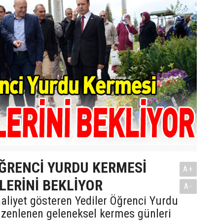
ÖĞRENCİ YURDU KERMESİ
A+
LERİNİ BEKLİYOR
A-
aliyet gösteren Yediler Öğrenci Yurdu
üzenlenen geleneksel kermes günleri