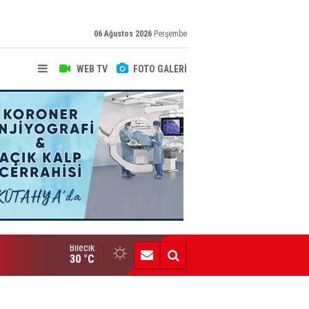
06 Ağustos 2026
Perşembe
WEB TV
FOTO GALERİ
Bilecik
Bozüyük AİHL’den Büyük Başarı
30 °C