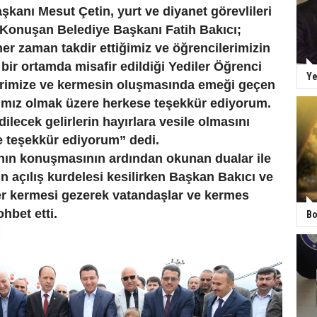
aşkanı Mesut Çetin, yurt ve diyanet görevlileri
ta Konuşan Belediye Başkanı Fatih Bakıcı;
 her zaman takdir ettiğimiz ve öğrencilerimizin
 bir ortamda misafir edildiği Yediler Öğrenci
Ye
erimize ve kermesin oluşmasında emeği geçen
ımız olmak üzere herkese teşekkür ediyorum.
ilecek gelirlerin hayırlara vesile olmasını
ze teşekkür ediyorum” dedi.
nın konuşmasının ardından okunan dualar ile
in açılış kurdelesi kesilirken Başkan Bakıcı ve
er kermesi gezerek vatandaşlar ve kermes
ohbet etti.
Bo