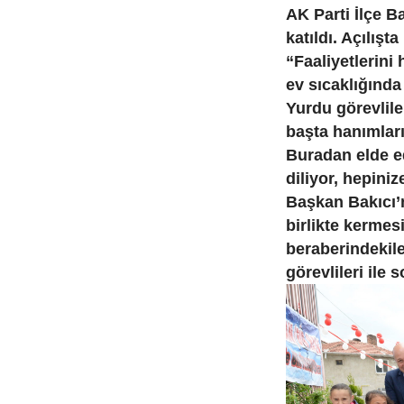
AK Parti İlçe B
katıldı. Açılış
“Faaliyetlerini
ev sıcaklığında
Yurdu görevlil
başta hanımlar
Buradan elde ed
diliyor, hepini
Başkan Bakıcı’
birlikte kermes
beraberindekil
görevlileri ile s