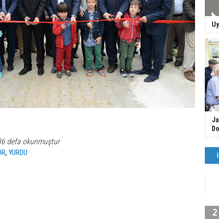
Uy
Ja
Do
36 defa okunmuştur
,
OR
YURDU