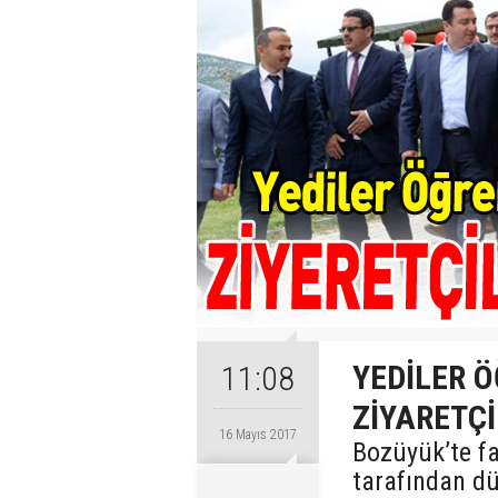
YEDİLER 
11:08
ZİYARETÇİ
16 Mayıs 2017
Bozüyük’te fa
tarafından d