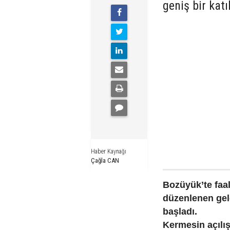
geniş bir katı
Haber Kaynağı
Çağla CAN
Bozüyük’te faal
düzenlenen gele
başladı.
Kermesin açılı