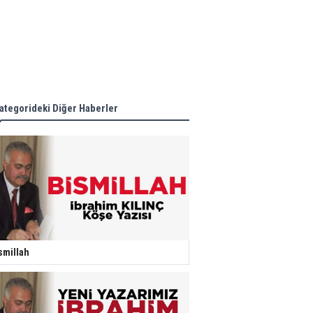
ategorideki Diğer Haberler
smillah