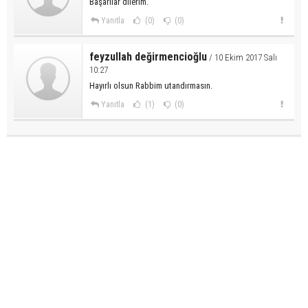
Başarılar dilerim.
Yanıtla
(0)
(0)
feyzullah değirmencioğlu
/ 10 Ekim 2017 Salı
10:27
Hayırlı olsun Rabbim utandırmasın.
Yanıtla
(1)
(0)