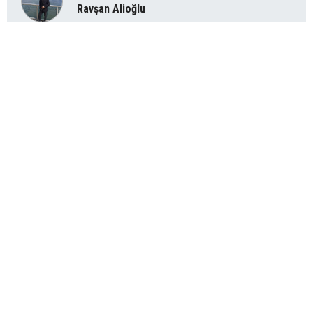
Ravşan Alioğlu