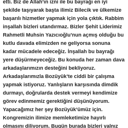
etti. Biz de Allah’ın izni ile bu bayrağı en iyi
şekilde taşıyarak başta ilimiz Bilecik ve ülkemize
başarılı hizmetler yapmak için yola çıktık. Rabbim
inşallah bizleri utandırmaz. Bizler Şehit Liderimiz
Rahmetli Muhsin Yazıcıoğlu’nun açmış olduğu bu
kutlu davada elimizden ne geliyorsa sonuna
kadar mücadele edeceğiz. İnşallah bu bayrağı
yere düşürmeyeceğiz. Bu konuda her zaman dava
arkadaşlarımızın desteğini bekliyoruz.
Arkadaşlarımızla Bozüyük’te ciddi bir çalışma
yapmak istiyoruz. Yanlışların karşısında dimdik
durmayı, doğrularda destek vermeyi kendimize
görev edinmemiz gerektiğini düşünüyorum.
Yapacağımız her şey Bozüyük’ümüz için.
Kongremizin ilimize memleketimize hayırlı
olmasını diliyorum. Bugün burada bizleri yalnız