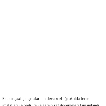
Kaba inşaat çalışmalarının devam ettiği okulda temel
imalatları ile bodrum ve zemin kat döşemeleri tamamlandı.