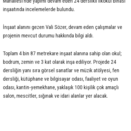
Mahallesi’nde yapımı devam eden 24 derslikli ilkokul binası
inşaatında incelemelerde bulundu.
İnşaat alanını gezen Vali Sözer, devam eden çalışmalar ve
projenin mevcut durumu hakkında bilgi aldı.
Toplam 4 bin 87 metrekare inşaat alanına sahip olan okul;
bodrum, zemin ve 3 kat olarak inşa ediliyor. Projede 24
dersliğin yanı sıra görsel sanatlar ve müzik atölyesi, fen
dersliği, kütüphane ve bilgisayar odası, faaliyet ve oyun
odası, kantin-yemekhane, yaklaşık 100 kişilik çok amaçlı
salon, mescitler, sığınak ve idari alanlar yer alacak.