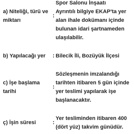
Spor Salonu İnşaatı
a) Niteliği, türü ve
Ayrıntılı bilgiye EKAP’ta yer
:
miktarı
alan ihale dokümanı içinde
bulunan idari şartnameden
ulaşılabilir.
b) Yapılacağı yer
:
Bilecik İli, Bozüyük İlçesi
Sözleşmenin imzalandığı
c) İşe başlama
tarihten itibaren 5 gün içinde
:
tarihi
yer teslimi yapılarak işe
başlanacaktır.
Yer tesliminden itibaren 400
ç) İşin süresi
:
(dört yüz) takvim günüdür.