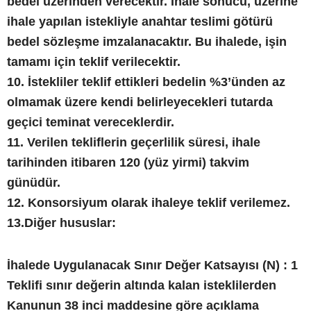
bedel üzerinden verecektir. İhale sonucu, üzerine
ihale yapılan istekliyle anahtar teslimi götürü
bedel sözleşme imzalanacaktır. Bu ihalede, işin
tamamı için teklif verilecektir.
10. İstekliler teklif ettikleri bedelin %3’ünden az
olmamak üzere kendi belirleyecekleri tutarda
geçici teminat vereceklerdir.
11. Verilen tekliflerin geçerlilik süresi, ihale
tarihinden itibaren 120 (yüz yirmi) takvim
günüdür.
12. Konsorsiyum olarak ihaleye teklif verilemez.
13.Diğer hususlar:
İhalede Uygulanacak Sınır Değer Katsayısı (N) : 1
Teklifi sınır değerin altında kalan isteklilerden
Kanunun 38 inci maddesine göre açıklama