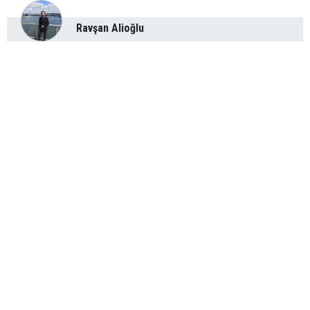
Ravşan Alioğlu