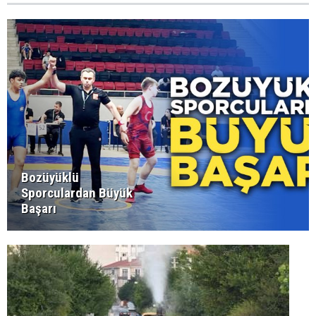
Bozüyüklü
Sporculardan Büyük
Başarı