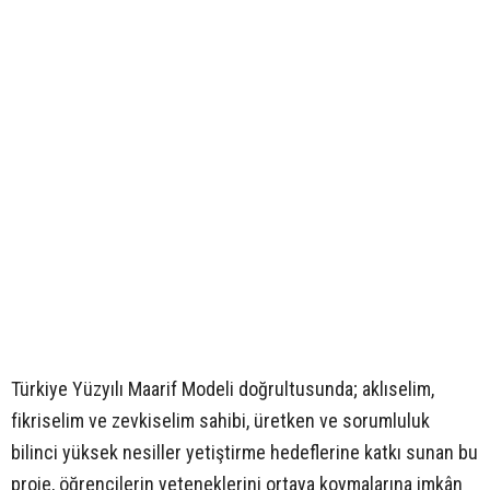
Türkiye Yüzyılı Maarif Modeli doğrultusunda; aklıselim,
fikriselim ve zevkiselim sahibi, üretken ve sorumluluk
bilinci yüksek nesiller yetiştirme hedeflerine katkı sunan bu
proje, öğrencilerin yeteneklerini ortaya koymalarına imkân