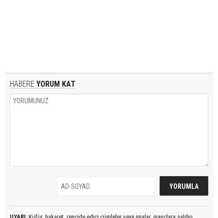
HABERE
YORUM KAT
UYARI:
Küfür, hakaret, rencide edici cümleler veya imalar, inançlara saldırı