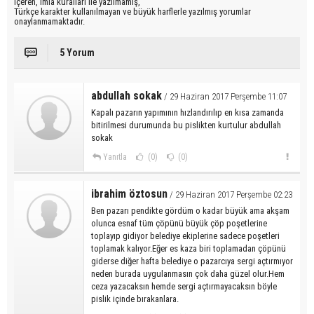
içeren, imla kuralları ile yazılmamış,
Türkçe karakter kullanılmayan ve büyük harflerle yazılmış yorumlar
onaylanmamaktadır.
5 Yorum
abdullah sokak
/ 29 Haziran 2017 Perşembe 11:07
Kapalı pazarın yapımının hızlandırılıp en kısa zamanda
bitirilmesi durumunda bu pislikten kurtulur abdullah
sokak
Yanıtla
(0)
(0)
ibrahim öztosun
/ 29 Haziran 2017 Perşembe 02:23
Ben pazarı pendikte gördüm o kadar büyük ama akşam
olunca esnaf tüm çöpünü büyük çöp poşetlerine
toplayıp gidiyor belediye ekiplerine sadece poşetleri
toplamak kalıyor.Eğer es kaza biri toplamadan çöpünü
giderse diğer hafta belediye o pazarcıya sergi açtırmıyor
neden burada uygulanmasın çok daha güzel olur.Hem
ceza yazacaksın hemde sergi açtırmayacaksın böyle
pislik içinde bırakanlara.