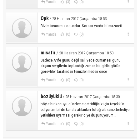
Yanıtla
(3)
(0)
Opk
/ 28 Haziran 2017 Çarşamba 18:53
Bizim insanımız odundur. Sorsan vardır bi mazareti.
Yanıtla
(0)
(0)
misafir
/ 28 Haziran 2017 Çarşamba 18:53
Sadece Arife günü değil salı vede cumartesi günü
akşam sergilerin toplandığı zaman bir gidin görün
görevliler tarafından temizlenmeden önce
Yanıtla
(0)
(0)
bozüyüklü
/ 28 Haziran 2017 Çarşamba 18:30
böyle bir konuyu gündeme getridiğiniz için teşekkür
ediyorum.birde kanala atılanları fotoğralasanız.belediye
yetkilileri uyarması gerekir diye düşünüyorum...
Yanıtla
(0)
(0)