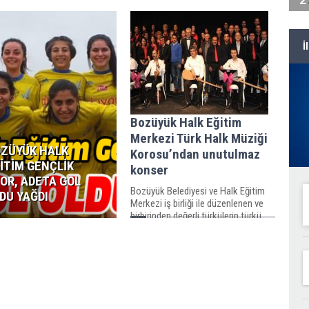
İ
Bozüyük Halk Eğitim
Merkezi Türk Halk Müziği
ZÜYÜK HALK
Korosu’ndan unutulmaz
İTİM GENÇLİK
konser
OR, ADETA GOL
Bozüyük Belediyesi ve Halk Eğitim
DU YAĞDI
Merkezi iş birliği ile düzenlenen ve
birbirinden değerli türkülerin türkü
severlerle buluştuğu Türk Halk
Müziği...