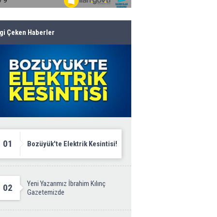
lgi Çeken Haberler
01
Bozüyük'te Elektrik Kesintisi!
Yeni Yazarımız İbrahim Kılınç
02
Gazetemizde