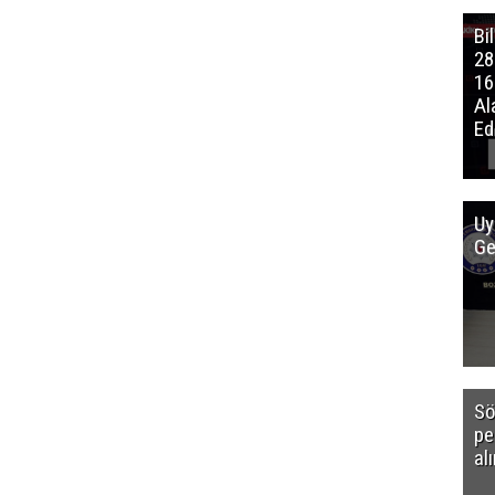
Bi
28
16
Al
Edi
Uy
Ge
Sö
pe
al