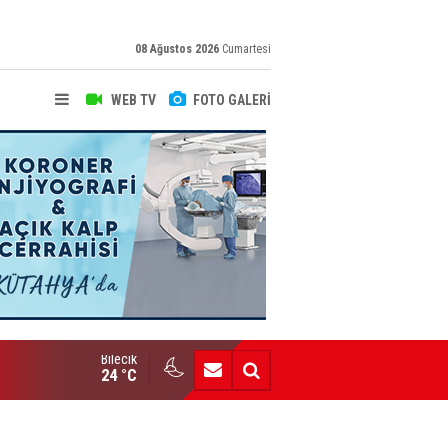
08 Ağustos 2026
Cumartesi
WEB TV
FOTO GALERİ
Bilecik
Yeni Yazarımız İbrahim Kılınç Gazetemizde
24 °C