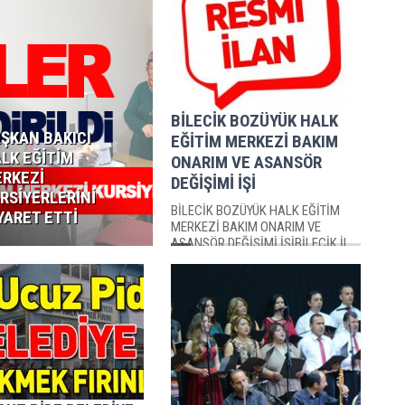
BİLECİK BOZÜYÜK HALK
ŞKAN BAKICI
EĞİTİM MERKEZİ BAKIM
LK EĞİTİM
ONARIM VE ASANSÖR
RKEZİ
DEĞİŞİMİ İŞİ
RSİYERLERİNİ
BİLECİK BOZÜYÜK HALK EĞİTİM
YARET ETTİ
MERKEZİ BAKIM ONARIM VE
ASANSÖR DEĞİŞİMİ İŞİBİLECİK İL
ÖZEL İDARESİ PLAN PROJE YATIRIM
VE İNŞAAT MÜDÜRLÜĞÜBİLECİK...