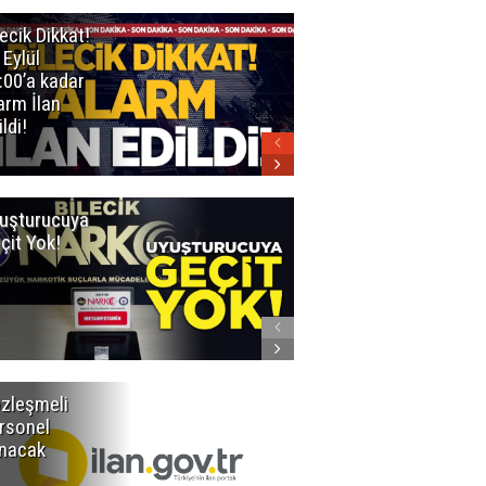
lecik Dikkat!
Bilecik
 Eylül
Belediyesi
:00’a kadar
duyurdu
arm İlan
ldi!
uşturucuya
Uyuşturucu Ele
çit Yok!
Geçirildi
zleşmeli
Bakım ve
rsonel
onarım
ınacak
hizmeti
alınacak