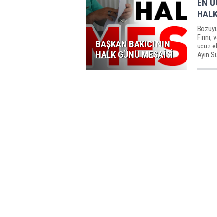
EN U
HALK
Bozüyü
Fırını,
BAŞKAN BAKICI'NIN
ucuz e
HALK GÜNÜ MESAİSİ
Ayın S
ayında d