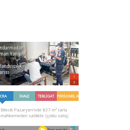
ndarmadan
Kent
man Yangını
Konseyi'nden
Başkan
landırıcılık
Bakkalcıoğlu'na
arısı
Ziyaret