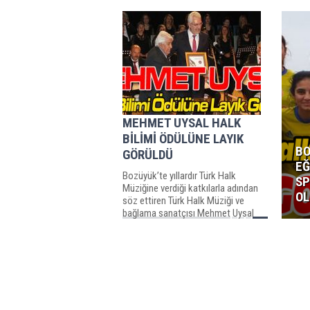
MEHMET UYSAL HALK
BİLİMİ ÖDÜLÜNE LAYIK
BO
GÖRÜLDÜ
EĞ
Bozüyük’te yıllardır Türk Halk
SP
Müziğine verdiği katkılarla adından
OL
söz ettiren Türk Halk Müziği ve
bağlama sanatçısı Mehmet Uysal
halk bilimi...