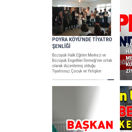
POYRA KÖYÜ'NDE TİYATRO
BA
ŞENLİĞİ
HA
Bozüyük Halk Eğitim Merkezi ve
ME
Bozüyük Engelliler Derneği'nin ortak
KU
olarak düzenlemiş olduğu
Zİ
Tiyatrosuz Çocuk ve Yetişkin
Kalmasın etkinliği 16 Ağustos...