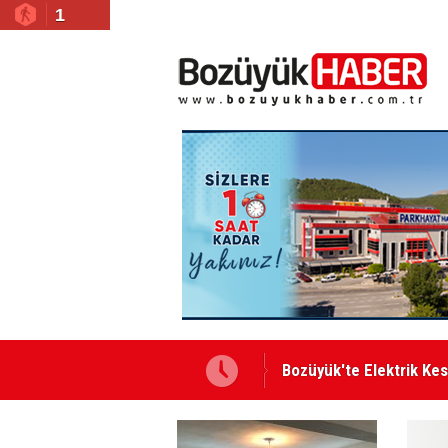
1
Bozüyük'te Elektrik Kesi
Bismillah