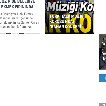
CUZ PİDE BELEDİYE
 EKMEK FIRININDA
k Belediyesi Halk Ekmek
TÜRK HALK MÜZİĞİ
 vatandaşlara yıl içerisinde
KOROSU'NDAN
kmek imkânı sağlarken On Bir
"BAHAR KONSERİ"
ultanı mübarek Ramazan
a kaliteli...
Ja
Or
ve
Do
Uy