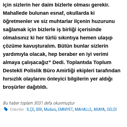
için sizlerin her daim bizlerle olması gerekir.
Mahallede bulunan esnaf, okullarda ki
öğretmenler ve siz muhtarlar ilçenin huzurunu
sağlamak için bizlerle iş birliği içerisinde
olmalısınız ki her türlü sıkıntıya hemen ulaşıp
çözüme kavuşturalım. Bütün bunlar sizlerin
yardımıyla olacak, hep beraber en iyi verimi
almaya çalışacağız” Dedi. Toplantıda Toplum
Destekli Polislik Büro Amirliği ekipleri tarafından
hırsızlık olaylarını önleyici bilgilerin yer aldığı
broşürler dağıtıldı.
Bu haber toplam 3031 defa okunmuştur
,
,
,
,
,
,
Etiketler :
İLÇE
BİR
Müdürü
EMNİYET
MAHALLE
ARAYA
GELDİ