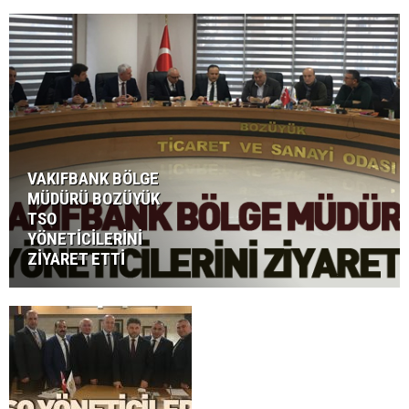
VAKIFBANK BÖLGE
MÜDÜRÜ BOZÜYÜK
TSO
YÖNETİCİLERİNİ
ZİYARET ETTİ