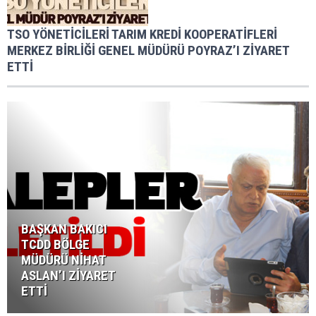
TSO YÖNETİCİLERİ TARIM KREDİ KOOPERATİFLERİ
MERKEZ BİRLİĞİ GENEL MÜDÜRÜ POYRAZ’I ZİYARET
ETTİ
BAŞKAN BAKICI
TCDD BÖLGE
MÜDÜRÜ NİHAT
ASLAN’I ZİYARET
ETTİ