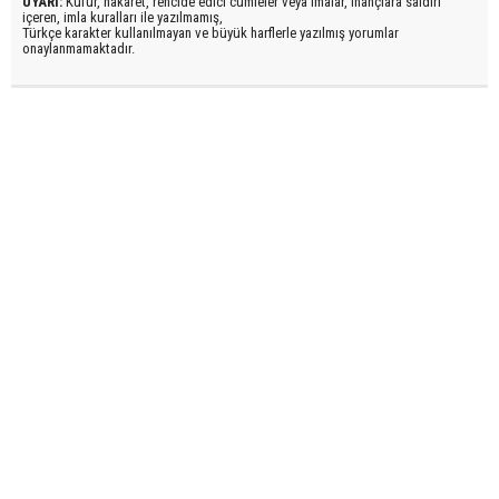
UYARI:
Küfür, hakaret, rencide edici cümleler veya imalar, inançlara saldırı
içeren, imla kuralları ile yazılmamış,
Türkçe karakter kullanılmayan ve büyük harflerle yazılmış yorumlar
onaylanmamaktadır.