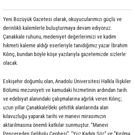
Yeni Bozüyük Gazetesi olarak, okuyucularımızı güçlü ve
derinlikli kalemlerle buluşturmaya devam ediyoruz.
Çanakkale ruhunu, medeniyet değerlerimizi ve kadim
hikmeti kaleme aldığı eserleriyle tanıdığımız yazar İbrahim
Kılınç, bundan böyle köşe yazılarıyla gazetemizde sizlerle
olacak.
Eskişehir doğumlu olan, Anadolu Üniversitesi Halkla İlişkiler
Bölümü mezuniyeti ve kamudaki hizmetinin ardından tarih
ve edebiyat alanındaki çalışmalarına ağırlık veren Kılınç;
uzun yıllar Çanakkale’deki şehitlik alanlarında alan
kılavuzluğu yaparak tarihi ve manevi mirasımızın
aktarılmasına önemli katkılar sunmuştur. "Manevi
Pencereden Gelibolu Cephesi", "Yüz Kadim Söz" ve "Kırılma