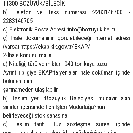
11300 BOZÜYÜK/BİLECİK
b) Telefon ve faks numarası :2283146700 -
2283146705
c) Elektronik Posta Adresi :
info@bozuyuk.bel.tr
ç) İhale dokümanının görülebileceği internet adresi
(varsa):https://ekap.kik.gov.tr/EKAP/
2-İhale konusu malın
a) Niteliği, türü ve miktarı :940 ton kaya tuzu
Ayrıntılı bilgiye EKAP’ta yer alan ihale dokümanı içinde
bulunan idari
şartnameden ulaşılabilir.
b) Teslim yeri :Bozüyük Belediyesi mücavir alan
sınırları içerisinde Fen İşleri Müdürlüğü?nün
belirleyeceği stok sahasına
c) Teslim tarihi :Tuz sözleşme süresi içinde
peyderpey alınacak olup, idare yükleniciye 1 gün