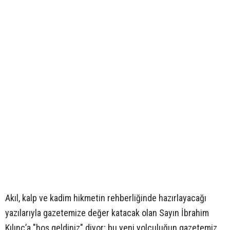
Akıl, kalp ve kadim hikmetin rehberliğinde hazırlayacağı
yazılarıyla gazetemize değer katacak olan Sayın İbrahim
Kılınç’a "hoş geldiniz" diyor; bu yeni yolculuğun gazetemiz