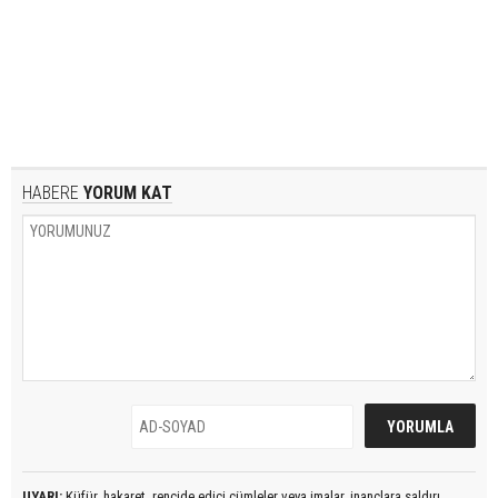
HABERE
YORUM KAT
UYARI:
Küfür, hakaret, rencide edici cümleler veya imalar, inançlara saldırı