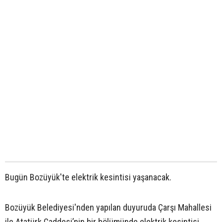
Bugün Bozüyük'te elektrik kesintisi yaşanacak.
Bozüyük Belediyesi'nden yapılan duyuruda Çarşı Mahallesi
ile Atatürk Caddesi’nin bir bölümünde elektrik kesintisi