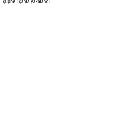
şüpheli şahıs yakalandı.