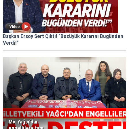
Başkan Ersoy Sert Çıktı! “Bozüyük Kararını Bugünden
Verdi!”
Mv. Yağcı’dan
engellilere tam