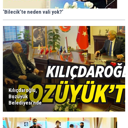
‘Bilecik’te neden vali yok?’
Kılıçdaroğlu,
Bozüyük
Belediyesi'nde