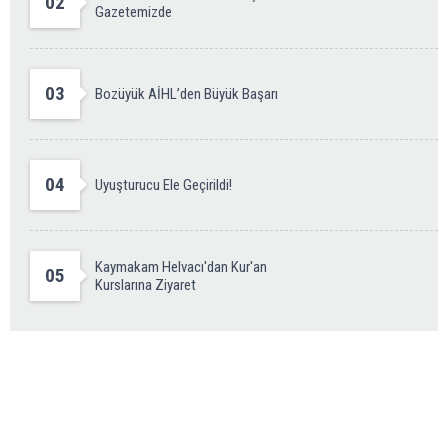
02
Gazetemizde
03
Bozüyük AİHL’den Büyük Başarı
04
Uyuşturucu Ele Geçirildi!
Kaymakam Helvacı'dan Kur'an
05
Kurslarına Ziyaret