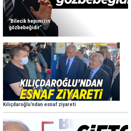
"Bilecik hepimizin
gözbebeğidir"
Kılıçdaroğlu'ndan esnaf ziyareti