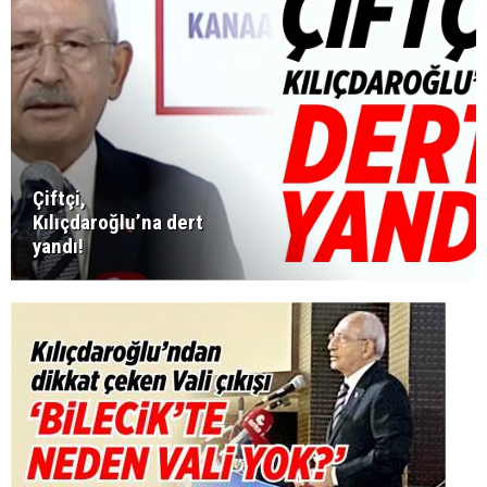
Çiftçi,
Kılıçdaroğlu’na dert
yandı!