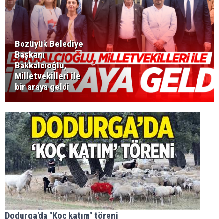
Bozüyük Belediye
Başkanı
Bakkalcıoğlu,
Milletvekilleri ile
bir araya geldi
Dodurga'da "Koç katım" töreni