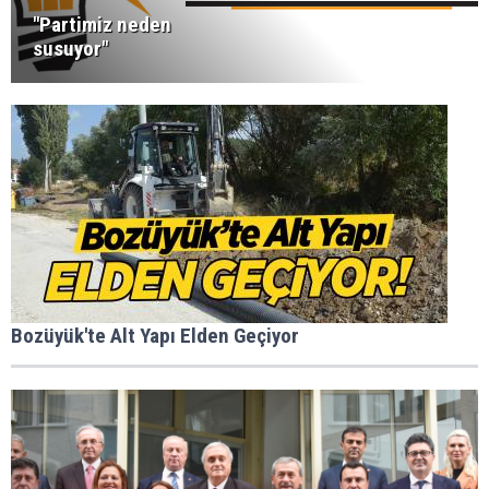
"Partimiz neden
susuyor"
Bozüyük'te Alt Yapı Elden Geçiyor