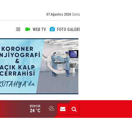
07 Ağustos 2026
Cuma
WEB TV
FOTO GALERİ
Bilecik
Yeni Yazarımız İbrahim Kılınç Gazetemizde
24 °C