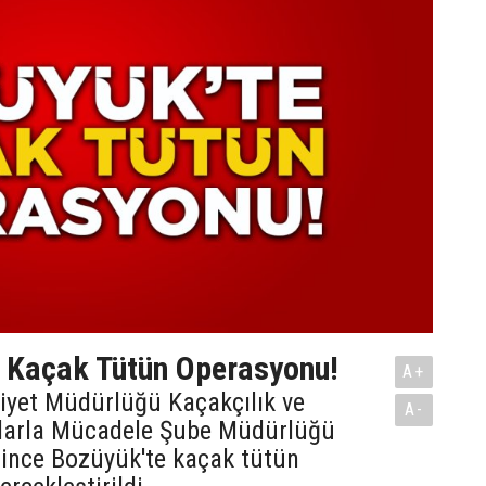
 Kaçak Tütün Operasyonu!
A+
niyet Müdürlüğü Kaçakçılık ve
A-
larla Mücadele Şube Müdürlüğü
rince Bozüyük'te kaçak tütün