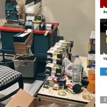
Bo
Uy