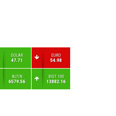
DOLAR
EURO
47.71
54.98
ALTIN
BIST 100
6579.56
13882.16