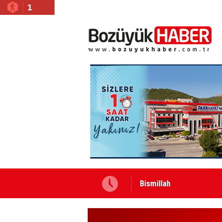
1
Bismillah