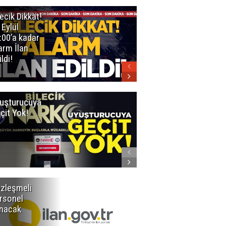
lecik Dikkat!
Bilecik
 Eylül
Belediyesi
:00’a kadar
duyurdu
arm İlan
ldi!
uşturucuya
Uyuşturucu Ele
çit Yok!
Geçirildi
zleşmeli
Bakım ve
rsonel
onarım
ınacak
hizmeti
alınacak