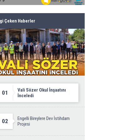
lgi Çeken Haberler
Vali Sözer Okul İnşaatını
01
İnceledi
Engelli Bireylere Dev İstihdam
02
Projesi