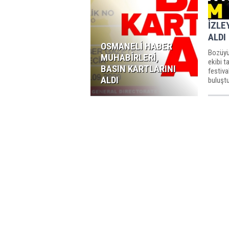
İZLE
ALDI
OSMANELİ HABER
Bozüyü
MUHABİRLERİ,
ekibi t
BASIN KARTLARINI
festival
ALDI
buluştu
sergile