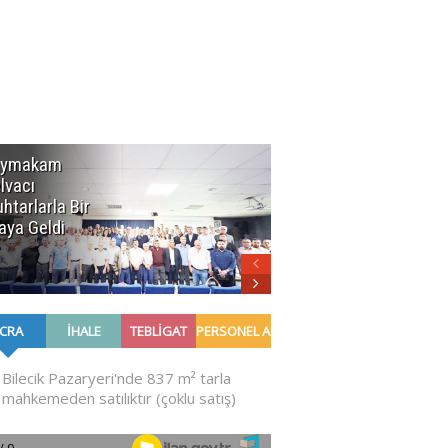
aymakam
Jandarmadan
lvacı
Tarla
htarlarla Bir
Yangınlarına
aya Geldi
Karşı Uyarı