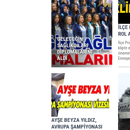
İLÇE
ROL 
GELECEĞİN
İlçe Pr
SAĞLIKÇILARI
klipte
DİPLOMALARINI
önemin
ALDI
Emniyet
Denetl
AYŞE BEYZA YILDIZ,
AVRUPA ŞAMPİYONASI