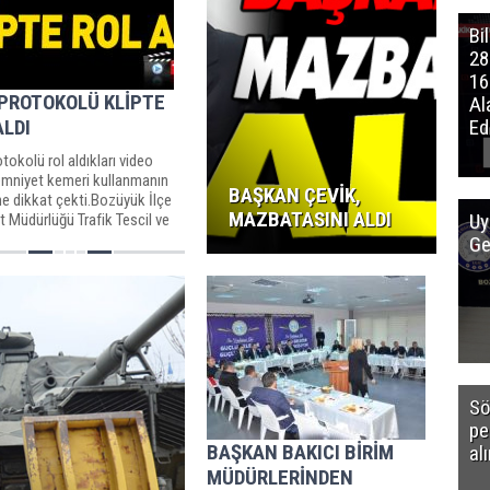
Bi
28
16
 PROTOKOLÜ KLİPTE
Al
ALDI
Edi
otokolü rol aldıkları video
 emniyet kemeri kullanmanın
BAŞKAN ÇEVİK,
e dikkat çekti.Bozüyük İlçe
MAZBATASINI ALDI
Uy
 Müdürlüğü Trafik Tescil ve
eme...
Ge
Sö
pe
BAŞKAN BAKICI BİRİM
al
MÜDÜRLERİNDEN