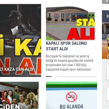
İ
KAPALI SPOR SALONU
START ALDI
Bozüyük’te hükümet ve yerel iş
birliği ile hayata geçirilecek önemli
projelerden biri olan 1500 kişi
Cİ KAZA CAN ALDI
kapasiteli kapalı spor salonunun
ihalesi 15 Kasım’da...