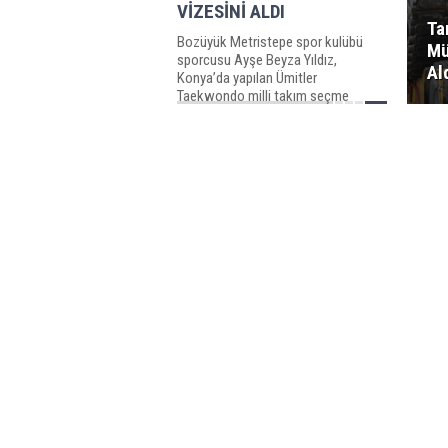
VİZESİNİ ALDI
Ta
Bozüyük Metristepe spor kulübü
Mü
sporcusu Ayşe Beyza Yıldız,
Al
Konya’da yapılan Ümitler
Taekwondo milli takım seçme
müsabakaları sonrasında Avrupa
vizesi...