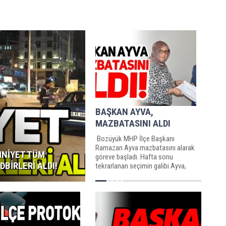
BAŞKAN AYVA,
MAZBATASINI ALDI
Bozüyük MHP İlçe Başkanı
Ramazan Ayva mazbatasını alarak
NİYET TÜM
göreve başladı. Hafta sonu
DBİRLERİ ALDI!
tekrarlanan seçimin galibi Ayva,
yönetim kurulu üyesi arkadaşları...