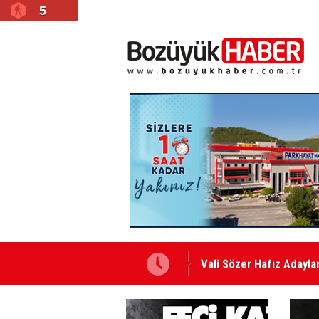
5
Vali Sözer Hafız Adaylar