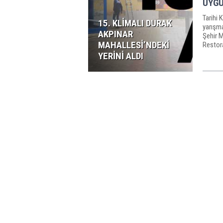
UYGU
Tarihi 
15. KLİMALI DURAK
yarışm
AKPINAR
Şehir M
MAHALLESİ’NDEKİ
Restor
Ödülü”n
YERİNİ ALDI