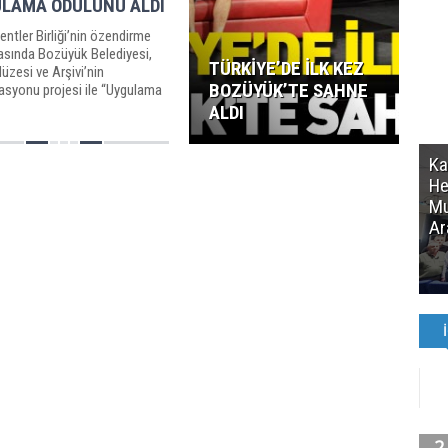
LAMA ÖDÜLÜNÜ ALDI
Kentler Birliği’nin özendirme
asında Bozüyük Belediyesi,
TÜRKİYE’DE İLK KEZ
üzesi ve Arşivi’nin
BOZÜYÜK’TE SAHNE
asyonu projesi ile “Uygulama
e...
ALDI
K
He
Mu
Ar