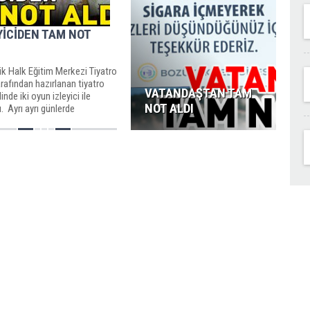
YİCİDEN TAM NOT
k Halk Eğitim Merkezi Tiyatro
arafından hazırlanan tiyatro
VATANDAŞTAN TAM
inde iki oyun izleyici ile
NOT ALDI
. Ayrı ayrı günlerde
nen...