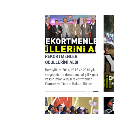
REKORTMENLER
ÖDÜLLERİNİ ALDI
Bozüyük’te 2014, 2015 ve 2016 yılı
vergilendirme dönemine ait yıllık gelir
EM
ve kurumlar vergisi rekortmenleri
TE
Gümrük ve Ticaret Bakanı Bülent
Tüfenkçi...