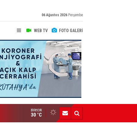
06 Ağustos 2026
Perşembe
WEB TV
FOTO GALERİ
Bilecik
Engelli Bireylere Dev İstihdam Projesi
30 °C