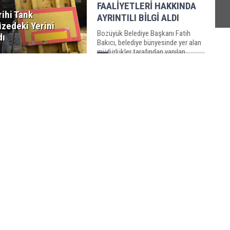
FAALİYETLERİ HAKKINDA
rihi Tank
AYRINTILI BİLGİ ALDI
zedeki Yerini
Bozüyük Belediye Başkanı Fatih
dı
Bakıcı, belediye bünyesinde yer alan
müdürlükler tarafından yapılan
sunum toplantısına katıldı. ...